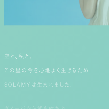
空と、私と。
この星の今を心地よく生きるため​
SOLAMYは生まれました。
ダメージから解き放たれ