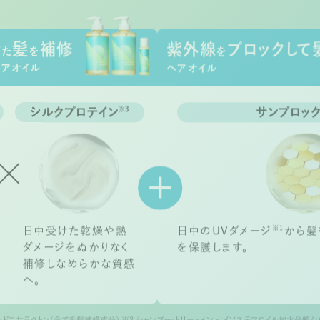
髪
補修
紫外線
ブロックして
びた
を
を
ヘアオイル
ヘアオイル
シルクプロテイン
サンブロッ
※3
※1
日中受けた乾燥や熱
日中のUVダメージ
から髪
ダメージをぬかりなく
を保護します。
補修しなめらかな質感
へ。
γ－ドコサラクトン（全て毛髪補修成分） ※3 シャンプー・トリートメント：イソステアロイル加水分解シ
ロピル加水分解シルク（毛髪補修成分） ※4 メトキシケイヒ酸エチルヘキシル、ｔ－ブチルメトキシ