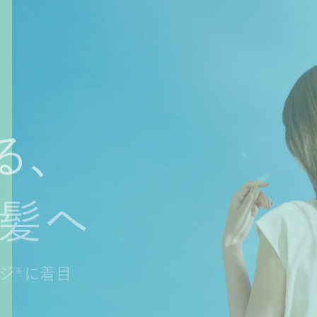
る、なめらか髪
る、
る、
か髪へ
か髪へ
ージ
ージ
に着目
に着目
※
※