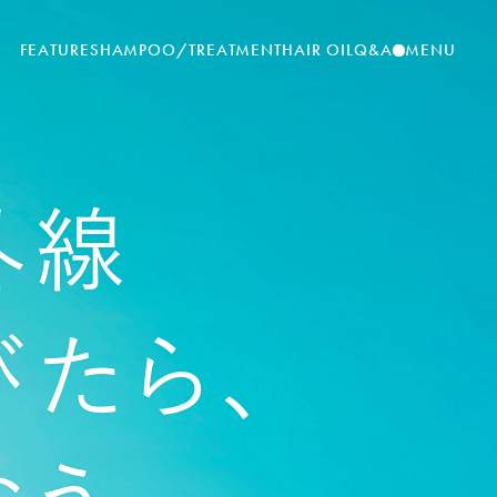
FEATURE
SHAMPOO/TREATMENT
HAIR OIL
Q&A
MENU
外線
びたら、