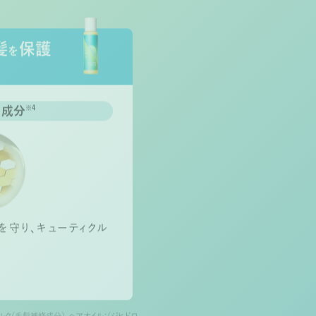
髪
保護
を
ク成分
※4
を守り、キューティクル
ルク（毛髪補修成分）、ヘアオイル：（ジヒドロ
ジベンゾイルメタン、ビスエチルヘキシルオ