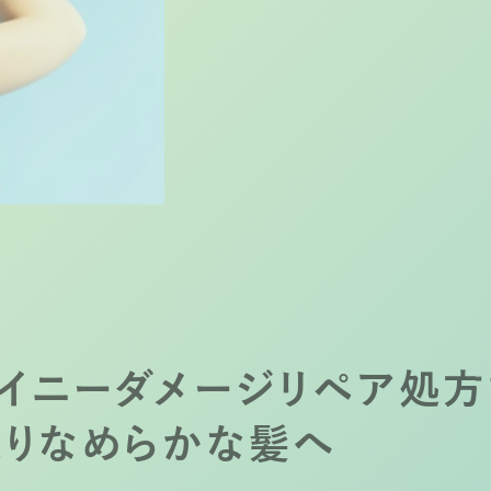
無防備に紫外線にさらされた髪は日々ダ
います。
乾燥やパサつき、ごわつきは、日常的に
とで加速します。
※ 自社調べ。
イニーダメージリペア
処方
りなめらかな髪へ​