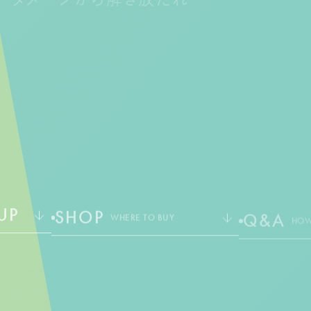
太陽と手を繋ぐような日々が​​
続いていきますように。​​
さあ、あたたかい日差しのもとへ。
UP
SHOP
Q&A
WHERE TO BUY
HOW