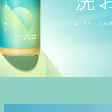
洗
#ソラミー #U