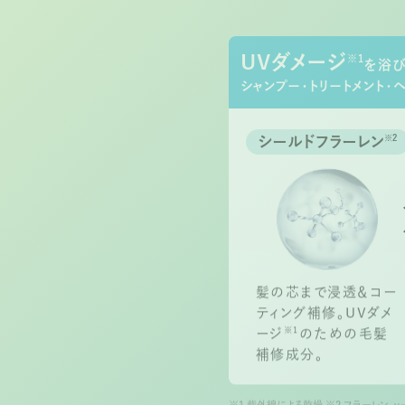
UVダメージ
※1
を浴
シャンプー・トリートメント・
シールドフラーレン
※2
髪の芯まで浸透＆コー
ティング補修。UVダメ
※1
ージ
のための毛髪
補修成分。
※1 紫外線による乾燥 ※2 フラーレン、
キシメチルシリルプロポキシ）ヒドロキシプ