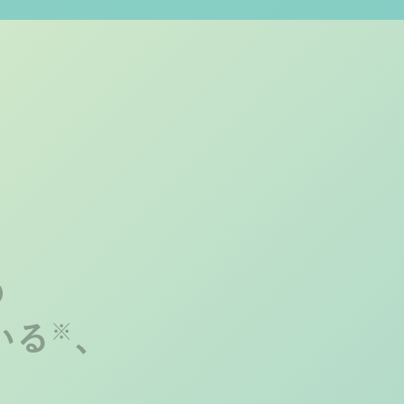
の
※
いる
、